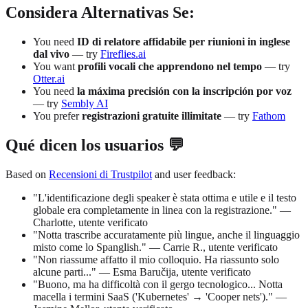
Considera Alternativas Se:
You need
ID di relatore affidabile per riunioni in inglese
dal vivo
— try
Fireflies.ai
You want
profili vocali che apprendono nel tempo
— try
Otter.ai
You need
la máxima precisión con la inscripción por voz
— try
Sembly AI
You prefer
registrazioni gratuite illimitate
— try
Fathom
Qué dicen los usuarios 💬
Based on
Recensioni di Trustpilot
and user feedback:
"L'identificazione degli speaker è stata ottima e utile e il testo
globale era completamente in linea con la registrazione." —
Charlotte, utente verificato
"Notta trascribe accuratamente più lingue, anche il linguaggio
misto come lo Spanglish." — Carrie R., utente verificato
"Non riassume affatto il mio colloquio. Ha riassunto solo
alcune parti..." — Esma Baručija, utente verificato
"Buono, ma ha difficoltà con il gergo tecnologico... Notta
macella i termini SaaS ('Kubernetes' → 'Cooper nets')." —