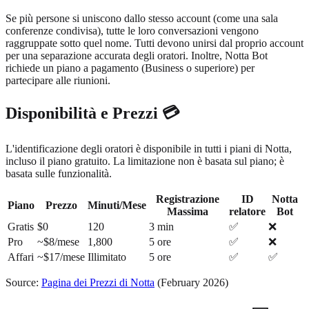
Se più persone si uniscono dallo stesso account (come una sala
conferenze condivisa), tutte le loro conversazioni vengono
raggruppate sotto quel nome. Tutti devono unirsi dal proprio account
per una separazione accurata degli oratori. Inoltre, Notta Bot
richiede un piano a pagamento (Business o superiore) per
partecipare alle riunioni.
Disponibilità e Prezzi 💳
L'identificazione degli oratori è disponibile in tutti i piani di Notta,
incluso il piano gratuito. La limitazione non è basata sul piano; è
basata sulle funzionalità.
Registrazione
ID
Notta
Piano
Prezzo
Minuti/Mese
Massima
relatore
Bot
Gratis
$0
120
3 min
✅
❌
Pro
~$8/mese
1,800
5 ore
✅
❌
Affari
~$17/mese
Illimitato
5 ore
✅
✅
Source:
Pagina dei Prezzi di Notta
(February 2026)