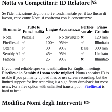
Notta vs Competitori: ID Relatore 🆚
Se l'identificazione degli oratori è fondamentale per il tuo flusso di
lavoro, ecco come Notta si confronta con la concorrenza:
Tutte le
Perfiles
Piano
Strumento
Lingue
Accuratezza
Funzionalità
vocales
Gratuito
Notta
Parziale
58
No divulgato
❌
120 min
Fireflies.ai
✅
100+
95%+
✅
Illimitato
Otter.ai
✅
30+
90%+
Base
300 min
Sembly AI
✅
45+
95%
✅
Limitato
Fathom
✅
25+
90%+
❌
Illimitato
If you need reliable speaker identification for English meetings,
Fireflies.ai o Sembly AI sono scelte migliori
. Notta's speaker ID is
usable if you primarily upload files or use screen recording, but the
limited support for live recording is a significant drawback for most
users. For a free option with unlimited transcription,
Fireflies.ai
is
hard to beat.
Modifica Nomi degli Interventi ✏️