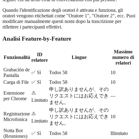
Quando l'identificazione degli oratori è attivata e funziona, gli
oratori vengono etichettati come "Oratore 1", "Oratore 2", ecc. Puoi
modificare manualmente questi nomi dopo la trascrizione per
riflettere i partecipanti effettivi.
Analisi Feature-by-Feature
Massimo
ID
Funzionalità
Lingue
numero di
relatore
relatori
Grabación de
✅ Sì
Todos 58
10
Pantalla
Carga di File
✅ Sì
Todos 58
10
申し訳ありませんが、その
⚠️
Estensione
リクエストにはお応えでき
—
per Chrome
Limitato
ません。
申し訳ありませんが、その
⚠️
Registrazione
リクエストにはお応えでき
10
Microfonica
Limitato
ません。
Notta Bot
✅ Sì
Todos 58
Illimitato
(Reuniones)