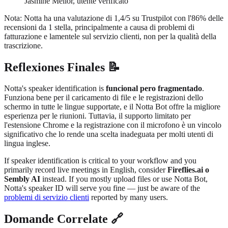
Jasmine Mellor, utente verificato
Nota: Notta ha una valutazione di 1,4/5 su Trustpilot con l'86% delle
recensioni da 1 stella, principalmente a causa di problemi di
fatturazione e lamentele sul servizio clienti, non per la qualità della
trascrizione.
Reflexiones Finales 📝
Notta's speaker identification is
funcional pero fragmentado
.
Funziona bene per il caricamento di file e le registrazioni dello
schermo in tutte le lingue supportate, e il Notta Bot offre la migliore
esperienza per le riunioni. Tuttavia, il supporto limitato per
l'estensione Chrome e la registrazione con il microfono è un vincolo
significativo che lo rende una scelta inadeguata per molti utenti di
lingua inglese.
If speaker identification is critical to your workflow and you
primarily record live meetings in English, consider
Fireflies.ai o
Sembly AI
instead. If you mostly upload files or use Notta Bot,
Notta's speaker ID will serve you fine — just be aware of the
problemi di servizio clienti
reported by many users.
Domande Correlate 🔗