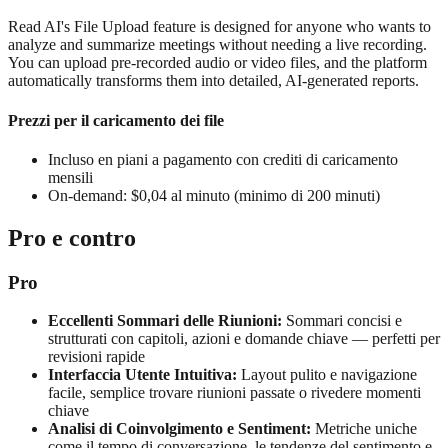
Read AI's File Upload feature is designed for anyone who wants to
analyze and summarize meetings without needing a live recording.
You can upload pre-recorded audio or video files, and the platform
automatically transforms them into detailed, AI-generated reports.
Prezzi per il caricamento dei file
Incluso en piani a pagamento con crediti di caricamento
mensili
On-demand: $0,04 al minuto (minimo di 200 minuti)
Pro e contro
Pro
Eccellenti Sommari delle Riunioni:
Sommari concisi e
strutturati con capitoli, azioni e domande chiave — perfetti per
revisioni rapide
Interfaccia Utente Intuitiva:
Layout pulito e navigazione
facile, semplice trovare riunioni passate o rivedere momenti
chiave
Analisi di Coinvolgimento e Sentiment:
Metriche uniche
come il tempo di conversazione, le tendenze del sentimento e