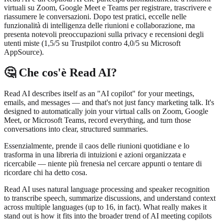
virtuali su Zoom, Google Meet e Teams per registrare, trascrivere e
riassumere le conversazioni. Dopo test pratici, eccelle nelle
funzionalità di intelligenza delle riunioni e collaborazione, ma
presenta notevoli preoccupazioni sulla privacy e recensioni degli
utenti miste (1,5/5 su Trustpilot contro 4,0/5 su Microsoft
AppSource).
🤔 Che cos'è Read AI?
Read AI describes itself as an "AI copilot" for your meetings,
emails, and messages — and that's not just fancy marketing talk. It's
designed to automatically join your virtual calls on Zoom, Google
Meet, or Microsoft Teams, record everything, and turn those
conversations into clear, structured summaries.
Essenzialmente, prende il caos delle riunioni quotidiane e lo
trasforma in una libreria di intuizioni e azioni organizzata e
ricercabile — niente più frenesia nel cercare appunti o tentare di
ricordare chi ha detto cosa.
Read AI uses natural language processing and speaker recognition
to transcribe speech, summarize discussions, and understand context
across multiple languages (up to 16, in fact). What really makes it
stand out is how it fits into the broader trend of AI meeting copilots