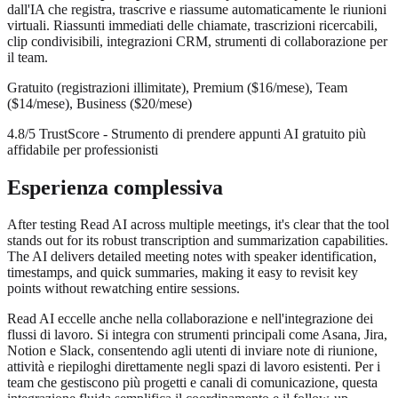
dall'IA che registra, trascrive e riassume automaticamente le riunioni
virtuali. Riassunti immediati delle chiamate, trascrizioni ricercabili,
clip condivisibili, integrazioni CRM, strumenti di collaborazione per
il team.
Gratuito (registrazioni illimitate), Premium ($16/mese), Team
($14/mese), Business ($20/mese)
4.8/5 TrustScore - Strumento di prendere appunti AI gratuito più
affidabile per professionisti
Esperienza complessiva
After testing Read AI across multiple meetings, it's clear that the tool
stands out for its robust transcription and summarization capabilities.
The AI delivers detailed meeting notes with speaker identification,
timestamps, and quick summaries, making it easy to revisit key
points without rewatching entire sessions.
Read AI eccelle anche nella collaborazione e nell'integrazione dei
flussi di lavoro. Si integra con strumenti principali come Asana, Jira,
Notion e Slack, consentendo agli utenti di inviare note di riunione,
attività e riepiloghi direttamente negli spazi di lavoro esistenti. Per i
team che gestiscono più progetti e canali di comunicazione, questa