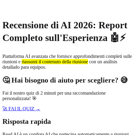
About
Privacy
Recensione di AI 2026: Report
Completo sull'Esperienza 🤖⚡
Piattaforma AI avanzata che fornisce approfondimenti completi sulle
riunioni e
riassumi il contenuto della riunione
con un análisis
detallado para equipos.
🤔 Hai bisogno di aiuto per scegliere? 😅
Fai il nostro quiz di 2 minuti per una raccomandazione
personalizzata! 🎯
🚀 FAI IL QUIZ →
Risposta rapida
Read AI è un copilota AI che partecipa automaticamente a riunioni