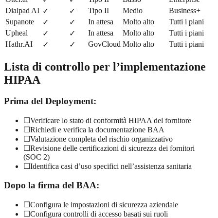
Dialpad AI
Tipo II
Medio
Business+
✓
✓
Supanote
In attesa
Molto alto
Tutti i piani
✓
✓
Upheal
In attesa
Molto alto
Tutti i piani
✓
✓
Hathr.AI
GovCloud
Molto alto
Tutti i piani
✓
✓
Lista di controllo per l’implementazione
HIPAA
Prima del Deployment:
☐
Verificare lo stato di conformità HIPAA del fornitore
☐
Richiedi e verifica la documentazione BAA
☐
Valutazione completa del rischio organizzativo
☐
Revisione delle certificazioni di sicurezza dei fornitori
(SOC 2)
☐
Identifica casi d’uso specifici nell’assistenza sanitaria
Dopo la firma del BAA:
☐
Configura le impostazioni di sicurezza aziendale
☐
Configura controlli di accesso basati sui ruoli