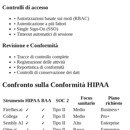
Controlli di accesso
•
Autorizzazioni basate sui ruoli (RBAC)
•
Autenticazione a più fattori
•
Single Sign-On (SSO)
•
Timeout automatici di sessione
Revisione e Conformità
•
Tracce di controllo complete
•
Registrazione delle attività
•
Reportistica di conformità
•
Controlli di conservazione dei dati
Confronto sulla Conformità HIPAA
Focus
Piano
Strumento
HIPAA
BAA
SOC 2
sanitario
richiesto
Fireflies.ai
Tipo II
Medio
Business+
✓
✓
Collega
Tipo II
Medio
Pro+
✓
✓
Sembly AI
Tipo II
Alto
Enterprise
✓
✓
Otter.ai
Tipo II
Basso
Enterprise
✓
✓