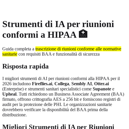
About
Privacy
Strumenti di IA per riunioni
conformi a HIPAA
🏥
Guida completa a
trascrizione di riunioni conforme alle normative
sanitarie
con requisiti BAA e funzionalità di sicurezza
Risposta rapida
I migliori strumenti di AI per riunioni conformi alla HIPAA per il
2026 includono
Fireflies.ai
,
Collega
,
Sembly AI
,
Otter.ai
(Enterprise) e strumenti sanitari specialistici come
Supanote
e
Upheal
.
Tutti richiedono un Business Associate Agreement (BAA)
firmato, offrono crittografia AES a 256 bit e forniscono registri di
audit per la protezione delle PHI. Le organizzazioni sanitarie
dovrebbero verificare la disponibilità del BAA prima della
distribuzione.
Migliori Strumenti di IA per Riunioni