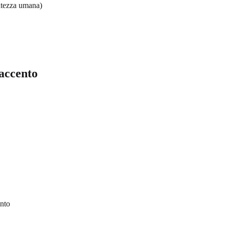
ratezza umana)
 accento
ento