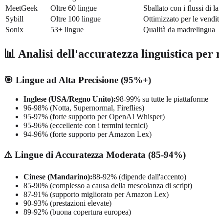
MeetGeek
Oltre 60 lingue
Sballato con i flussi di l
Sybill
Oltre 100 lingue
Ottimizzato per le vendi
Sonix
53+ lingue
Qualità da madrelingua
📊 Analisi dell'accuratezza linguistica per
🎯 Lingue ad Alta Precisione (95%+)
Inglese (USA/Regno Unito):
98-99% su tutte le piattaforme
96-98% (Notta, Supernormal, Fireflies)
95-97% (forte supporto per OpenAI Whisper)
95-96% (eccellente con i termini tecnici)
94-96% (forte supporto per Amazon Lex)
⚠️ Lingue di Accuratezza Moderata (85-94%)
Cinese (Mandarino):
88-92% (dipende dall'accento)
85-90% (complesso a causa della mescolanza di script)
87-91% (supporto migliorato per Amazon Lex)
90-93% (prestazioni elevate)
89-92% (buona copertura europea)