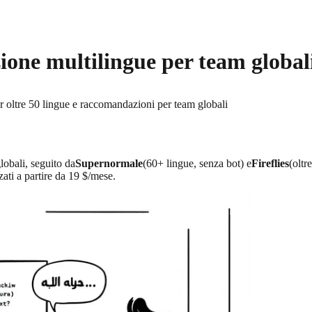
zione multilingue per team global
er oltre 50 lingue e raccomandazioni per team globali
lobali, seguito da
Supernormale
(60+ lingue, senza bot) e
Fireflies
(oltr
zati a partire da 19 $/mese.