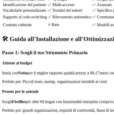
Identificazione del parlante
✅ Multi-accento
✅ Avanzato
Vocabolario personalizzato
✅ Termini del settore
✅ Specifico p
Supporto al code-switching
✅ Rilevamento automatico
✅ Commutazio
⚡ Base
Contesto culturale
✅ Modelli av
🛠️ Guida all'Installazione e all'Ottimizzaz
Passo 1: Scegli il tuo Strumento Primario
Attento al budget
Inizia con
Notta
per il miglior rapporto qualità-prezzo a $8,17/mese co
Perfetto per: Piccoli team, startup, organizzazioni sensibili ai costi
Pronto per le aziende
Scegli
Fireflies
per oltre 69 lingue con funzionalità enterprise comprova
Perfetto per: grandi organizzazioni, requisiti di conformità, flussi di l