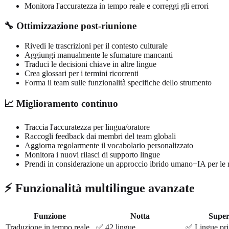
Monitora l'accuratezza in tempo reale e correggi gli errori
🔧 Ottimizzazione post-riunione
Rivedi le trascrizioni per il contesto culturale
Aggiungi manualmente le sfumature mancanti
Traduci le decisioni chiave in altre lingue
Crea glossari per i termini ricorrenti
Forma il team sulle funzionalità specifiche dello strumento
📈 Miglioramento continuo
Traccia l'accuratezza per lingua/oratore
Raccogli feedback dai membri del team globali
Aggiorna regolarmente il vocabolario personalizzato
Monitora i nuovi rilasci di supporto lingue
Prendi in considerazione un approccio ibrido umano+IA per le r
⚡ Funzionalità multilingue avanzate
Funzione
Notta
Supe
Traduzione in tempo reale
✅ 42 lingue
✅ Lingue pri