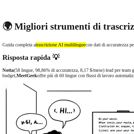
About
Privacy
🌍 Migliori strumenti di trascri
Guida completa a
trascrizione AI multilingue
con dati di accuratezza p
Risposta rapida 💡
Notta
(58 lingue, 98,86% di accuratezza, 8,17 $/mese) lead per team g
budget,
MeetGeek
offre più di 60 lingue con flussi di lavoro automatiz