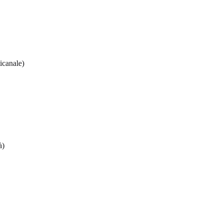
icanale)
à)