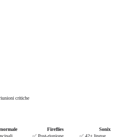
iunioni critiche
rnormale
Fireflies
Sonix
ncipali
✅ Post-riunione
✅ 42+ lingue