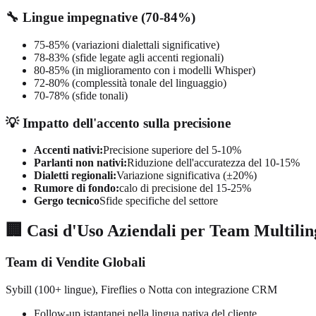
🔧 Lingue impegnative (70-84%)
75-85% (variazioni dialettali significative)
78-83% (sfide legate agli accenti regionali)
80-85% (in miglioramento con i modelli Whisper)
72-80% (complessità tonale del linguaggio)
70-78% (sfide tonali)
💡 Impatto dell'accento sulla precisione
Accenti nativi:
Precisione superiore del 5-10%
Parlanti non nativi:
Riduzione dell'accuratezza del 10-15%
Dialetti regionali:
Variazione significativa (±20%)
Rumore di fondo:
calo di precisione del 15-25%
Gergo tecnico
Sfide specifiche del settore
🏢 Casi d'Uso Aziendali per Team Multili
Team di Vendite Globali
Sybill (100+ lingue), Fireflies o Notta con integrazione CRM
Follow-up istantanei nella lingua nativa del cliente