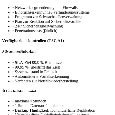
•
Netzwerksegmentierung und Firewalls
•
Einbruchserkennungs-/-verhinderungssysteme
•
Programm zur Schwachstellenverwaltung
•
Plan zur Reaktion auf Sicherheitsvorfälle
•
24/7 Sicherheitsüberwachung
•
Penetrationstests (jährlich)
Verfügbarkeitskontrollen (TSC A1)
⚡ Systemverfügbarkeit:
•
SLA-Ziel
99,9 % Betriebszeit
•
99,95 % (übertrifft das Ziel)
•
Systemzustand in Echtzeit
•
Automatisierte Vorfallserkennung
•
Verfahren zur Notfallwiederherstellung
🔄 Geschäftskontinuität:
•
maximal 4 Stunden
•
1 Stunde Datenausfalltoleranz
•
Backup-Häufigkeit:
Kontinuierliche Replikation
•
Vierteljährliche Notfallwiederherstellungstests