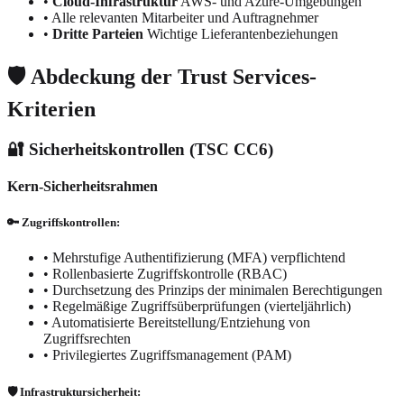
•
Cloud-Infrastruktur
AWS- und Azure-Umgebungen
•
Alle relevanten Mitarbeiter und Auftragnehmer
•
Dritte Parteien
Wichtige Lieferantenbeziehungen
🛡️ Abdeckung der Trust Services-
Kriterien
🔐 Sicherheitskontrollen (TSC CC6)
Kern-Sicherheitsrahmen
🔑 Zugriffskontrollen:
•
Mehrstufige Authentifizierung (MFA) verpflichtend
•
Rollenbasierte Zugriffskontrolle (RBAC)
•
Durchsetzung des Prinzips der minimalen Berechtigungen
•
Regelmäßige Zugriffsüberprüfungen (vierteljährlich)
•
Automatisierte Bereitstellung/Entziehung von
Zugriffsrechten
•
Privilegiertes Zugriffsmanagement (PAM)
🛡️ Infrastruktursicherheit: