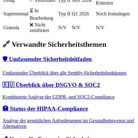
Gong
✅ Zertifiziert
Typ II
Nov 2024
Kriterien
⏳ In
Supernormal
Typ II
Q1 2026
Noch festzulegen
Bearbeitung
❌ Nicht
Granola
N/V
N/V
N/V
zertifiziert
🔗 Verwandte Sicherheitsthemen
🛡️ Umfassender Sicherheitsleitfaden
Umfassender Überblick über alle Sembly-Sicherheitsfunktionen
🇪🇺 Überblick über DSGVO & SOC2
Kombinierte Analyse der GDPR- und SOC2-Compliance
🏥 Status der HIPAA-Compliance
Analyse der gesetzlichen Anforderungen im Gesundheitswesen und
Alternativen