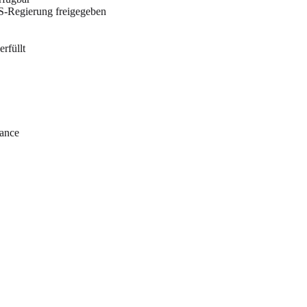
US-Regierung freigegeben
rfüllt
iance