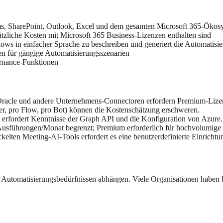
ms, SharePoint, Outlook, Excel und dem gesamten Microsoft 365-Ökos
tzliche Kosten mit Microsoft 365 Business-Lizenzen enthalten sind
lows in einfacher Sprache zu beschreiben und generiert die Automatisie
en für gängige Automatisierungsszenarien
rnance-Funktionen
Oracle und andere Unternehmens-Connectoren erfordern Premium-Lize
r, pro Flow, pro Bot) können die Kostenschätzung erschweren.
 erfordert Kenntnisse der Graph API und die Konfiguration von Azure.
Ausführungen/Monat begrenzt; Premium erforderlich für hochvolumige
kelten Meeting-AI-Tools erfordert es eine benutzerdefinierte Einrichtun
 Automatisierungsbedürfnissen abhängen. Viele Organisationen haben b