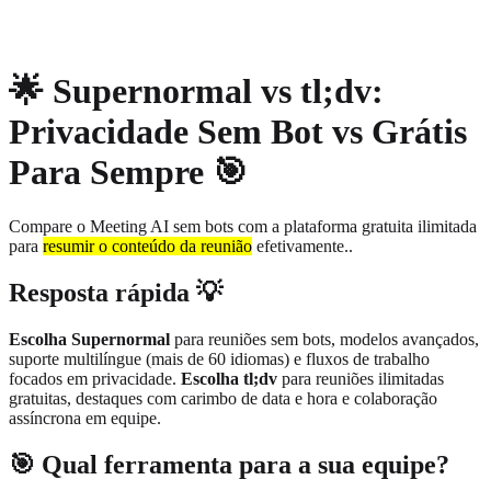
About
Privacy
🌟 Supernormal vs tl;dv:
Privacidade Sem Bot vs Grátis
Para Sempre 🎯
Compare o Meeting AI sem bots com a plataforma gratuita ilimitada
para
resumir o conteúdo da reunião
efetivamente.
.
Resposta rápida 💡
Escolha Supernormal
para reuniões sem bots, modelos avançados,
suporte multilíngue (mais de 60 idiomas) e fluxos de trabalho
focados em privacidade.
Escolha tl;dv
para reuniões ilimitadas
gratuitas, destaques com carimbo de data e hora e colaboração
assíncrona em equipe.
🎯 Qual ferramenta para a sua equipe?