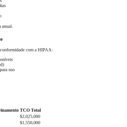
s
dias
o
 anual.
e
em conformidade com a HIPAA:
oníveis
ed)
para uso
einamento
TCO Total
$2,025,000
$1,550,000