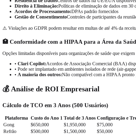
Residência de Dados
Centros de dados na UE/EUA disponívei
Direito à Eliminação:
Políticas de eliminação de dados em 30 
Acordos de Processamento:
DPAs padrão fornecidos
Gestão de Consentimento
Controles de participantes da reuniã
⚠️
Violações ao GDPR podem resultar em multas de até 4% da receita
🏥 Conformidade com a HIPAA para a Área da Saúd
Opções limitadas disponíveis para organizações de saúde que exig
•
Clari Copilot:
Acordos de Associação Comercial (BAA) disp
•
Pode ser implantado em ambientes isolados de rede (air-gapp
•
A maioria dos outros:
Não compatível com a HIPAA pronto 
💰 Análise de ROI Empresarial
Cálculo de TCO em 3 Anos (500 Usuários)
Plataforma
Custo do Ano 1
Total de 3 Anos
Configuração e Tr
Gong
$650,000
$1,950,000
$75,000
Refrão
$500,000
$1,500,000
$50,000