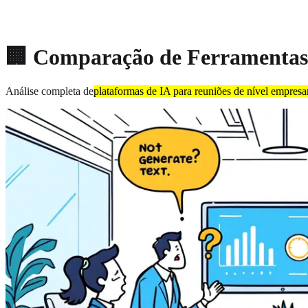
About
Privacy
🏢 Comparação de Ferramentas 
Análise completa de
plataformas de IA para reuniões de nível empresar