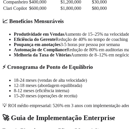
Companheiro
$400,000
$1,200,000
$30,000
Clari Copilot
$600,000
$1,800,000
$80,000
📈 Benefícios Mensuráveis
Produtividade em Vendas
Aumento de 15–25% na velocidade
Eficiência do Gerente
Redução de 40% no tempo de coaching
Poupança em anotações
3-5 horas por pessoa por semana
Automação de Compliance
Redução de 80% em auditorias ma
Melhoria da Taxa de Vitórias
Aumento de 8–12% em negócio
⚡ Cronograma de Ponto de Equilíbrio
18-24 meses (vendas de alta velocidade)
12-18 meses (abordagem equilibrada)
8-12 meses (eficiência interna)
15-20 meses (operações de receita)
💡 ROI médio empresarial: 526% em 3 anos com implementação ade
🚀 Guia de Implementação Enterprise