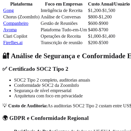
Plataforma
Foco em Empresas
Custo Anual/Usuário
Gong
Inteligência de Receita
$1,200-$1,500
Chorus (ZoomInfo)
Análise de Conversas
$800-$1,200
Companheiro
Gestão de Reuniões
$600-$900
Avoma
Plataforma Tudo-em-Um
$400-$700
Clari Copilot
Operações de Receita
$1,000-$1,400
Fireflies.ai
Transcrição de reunião
$200-$500
🔐 Análise de Segurança e Conformidade 
✅ Certificado SOC2 Tipo 2
SOC2 Tipo 2 completo, auditorias anuais
Conformidade SOC2 da ZoomInfo
Segurança de nível empresarial
Arquitetura com foco em privacidade
💡
Custo de Auditoria:
As auditorias SOC2 Tipo 2 custam entre US
🌍 GDPR e Conformidade Regional