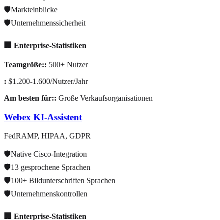
🛡️
Markteinblicke
🛡️
Unternehmenssicherheit
🏢 Enterprise-Statistiken
Teamgröße:
:
500+ Nutzer
:
$1.200-1.600/Nutzer/Jahr
Am besten für:
:
Große Verkaufsorganisationen
Webex KI-Assistent
FedRAMP, HIPAA, GDPR
🛡️
Native Cisco-Integration
🛡️
13 gesprochene Sprachen
🛡️
100+ Bildunterschriften Sprachen
🛡️
Unternehmenskontrollen
🏢 Enterprise-Statistiken