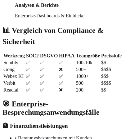
Analysen & Berichte
Enterprise-Dashboards & Einblicke
📊 Vergleich von Compliance &
Sicherheit
Werkzeug
SOC2
DSGVO
HIPAA
Teamgröße
Preisstufe
Sembly
✅
✅
✅
100-10k
$$
Gong
✅
✅
❌
500+
$$$$
Webex KI
✅
✅
✅
1000+
$$$
Verbit
✅
✅
✅
500+
$$$$
Read.ai
✅
✅
❌
200+
$$
🎯 Enterprise-
Besprechungsanwendungsfälle
🏦 Finanzdienstleistungen
• Beratungsbesprechungen mit Kunden