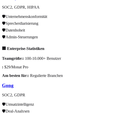
SOC2, GDPR, HIPAA
🛡️
Unternehmenskonformität
🛡️
Sprecherdiarisierung
🛡️
Datenhoheit
🛡️
Admin-Steuerungen
🏢 Enterprise-Statistiken
Teamgröße:
:
100-10.000+ Benutzer
:
$29/Monat Pro
Am besten für:
:
Regulierte Branchen
Gong
SOC2, GDPR
🛡️
Umsatzintelligenz
🛡️
Deal-Analysen