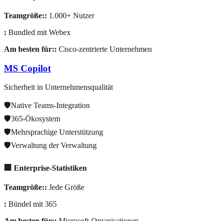
Teamgröße:
:
1.000+ Nutzer
:
Bundled mit Webex
Am besten für:
:
Cisco-zentrierte Unternehmen
MS Copilot
Sicherheit in Unternehmensqualität
🛡️
Native Teams-Integration
🛡️
365-Ökosystem
🛡️
Mehrsprachige Unterstützung
🛡️
Verwaltung der Verwaltung
🏢 Enterprise-Statistiken
Teamgröße:
:
Jede Größe
:
Bündel mit 365
Am besten für:
:
Microsoft-Organisationen