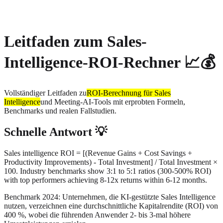
About
Privacy
Leitfaden zum Sales-
Intelligence-ROI-Rechner 📈💰
Vollständiger Leitfaden zu
ROI-Berechnung für Sales
Intelligence
und Meeting-AI-Tools mit erprobten Formeln,
Benchmarks und realen Fallstudien.
Schnelle Antwort 💡
Sales intelligence ROI = [(Revenue Gains + Cost Savings +
Productivity Improvements) - Total Investment] / Total Investment ×
100. Industry benchmarks show 3:1 to 5:1 ratios (300-500% ROI)
with top performers achieving 8-12x returns within 6-12 months.
Benchmark 2024: Unternehmen, die KI-gestützte Sales Intelligence
nutzen, verzeichnen eine durchschnittliche Kapitalrendite (ROI) von
400 %, wobei die führenden Anwender 2- bis 3-mal höhere