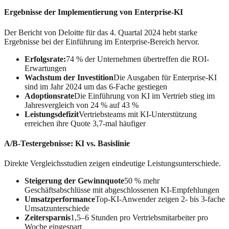
Ergebnisse der Implementierung von Enterprise-KI
Der Bericht von Deloitte für das 4. Quartal 2024 hebt starke
Ergebnisse bei der Einführung im Enterprise-Bereich hervor.
Erfolgsrate:
74 % der Unternehmen übertreffen die ROI-
Erwartungen
Wachstum der Investition
Die Ausgaben für Enterprise-KI
sind im Jahr 2024 um das 6-Fache gestiegen
Adoptionsrate
Die Einführung von KI im Vertrieb stieg im
Jahresvergleich von 24 % auf 43 %
Leistungsdefizit
Vertriebsteams mit KI-Unterstützung
erreichen ihre Quote 3,7-mal häufiger
A/B-Testergebnisse: KI vs. Basislinie
Direkte Vergleichsstudien zeigen eindeutige Leistungsunterschiede.
Steigerung der Gewinnquote
50 % mehr
Geschäftsabschlüsse mit abgeschlossenen KI-Empfehlungen
Umsatzperformance
Top-KI-Anwender zeigen 2- bis 3-fache
Umsatzunterschiede
Zeitersparnis
1,5–6 Stunden pro Vertriebsmitarbeiter pro
Woche eingespart