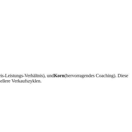
eis-Leistungs-Verhältnis), und
Korn
(hervorragendes Coaching). Diese
ellere Verkaufszyklen.