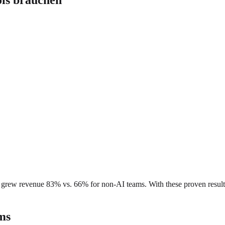
ls brauchen
rew revenue 83% vs. 66% for non-AI teams. With these proven results,
ms