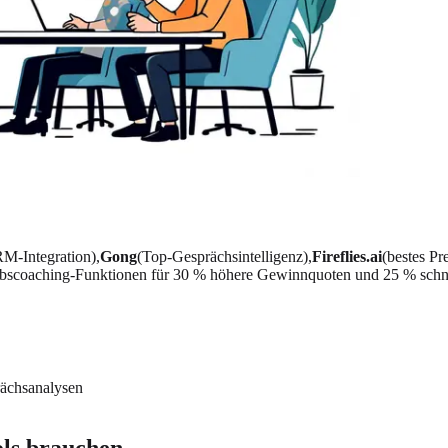
RM-Integration),
Gong
(Top-Gesprächsintelligenz),
Fireflies.ai
(bestes Pr
riebscoaching-Funktionen für 30 % höhere Gewinnquoten und 25 % schn
rächsanalysen