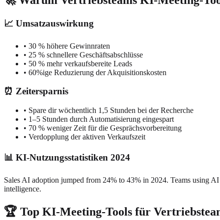
🚀 Warum Vertriebsteams KI-Meeting-Too
📈 Umsatzauswirkung
• 30 % höhere Gewinnraten
• 25 % schnellere Geschäftsabschlüsse
• 50 % mehr verkaufsbereite Leads
• 60%ige Reduzierung der Akquisitionskosten
⏰ Zeitersparnis
• Spare dir wöchentlich 1,5 Stunden bei der Recherche
• 1–5 Stunden durch Automatisierung eingespart
• 70 % weniger Zeit für die Gesprächsvorbereitung
• Verdopplung der aktiven Verkaufszeit
📊 KI-Nutzungsstatistiken 2024
Sales AI adoption jumped from 24% to 43% in 2024. Teams using AI g
intelligence.
🏆 Top KI-Meeting-Tools für Vertriebstea